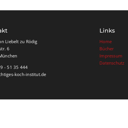
akt
Links
on Liebelt zu Rödig
Home
tr. 6
Bücher
München
Impressum
Datenschutz
79 - 51 35 444
chtiges-koch-institut.de