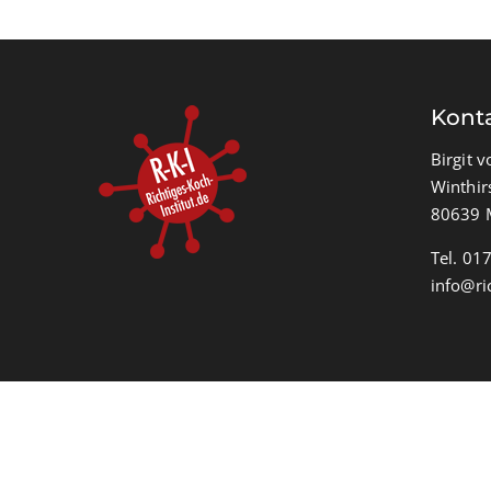
Kont
Birgit v
Winthirs
80639 
Tel. 01
info@ri