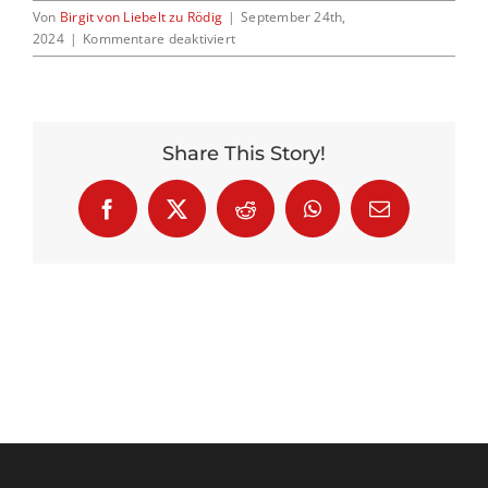
Von
Birgit von Liebelt zu Rödig
|
September 24th,
für
2024
|
Kommentare deaktiviert
Img
Kontakt
1012
Share This Story!
Facebook
X
Reddit
WhatsApp
E-
Mail