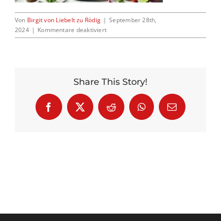
Von
Birgit von Liebelt zu Rödig
|
September 28th,
Kontakt
für
2024
|
Kommentare deaktiviert
Img
9132
Share This Story!
Facebook
X
Reddit
WhatsApp
E-
Mail