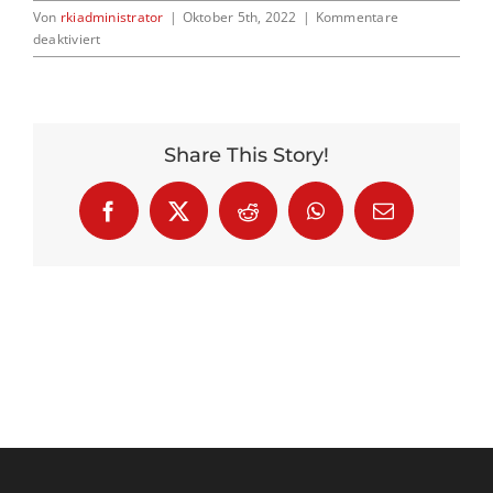
Von
rkiadministrator
|
Oktober 5th, 2022
|
Kommentare
für
deaktiviert
Buch01
Kontakt
Share This Story!
Facebook
X
Reddit
WhatsApp
E-
Mail