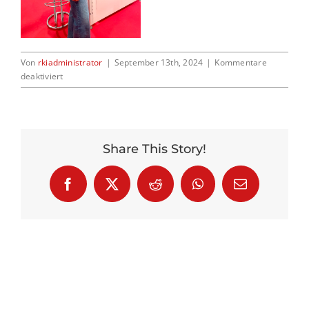
Kontakt
Von
rkiadministrator
|
September 13th, 2024
|
Kommentare
für
deaktiviert
Buchmesse
Share This Story!
Facebook
X
Reddit
WhatsApp
E-
Mail