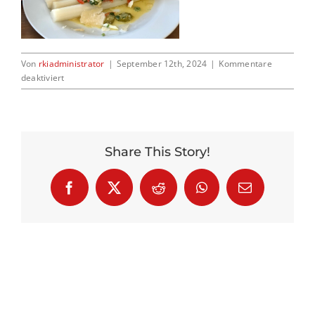
Kontakt
Von
rkiadministrator
|
September 12th, 2024
|
Kommentare
für
deaktiviert
Img
1677
Share This Story!
Facebook
X
Reddit
WhatsApp
E-
Mail