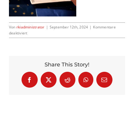
Kontakt
Von
rkiadministrator
|
September 12th, 2024
|
Kommentare
für
deaktiviert
Img
7320
Share This Story!
Facebook
X
Reddit
WhatsApp
E-
Mail